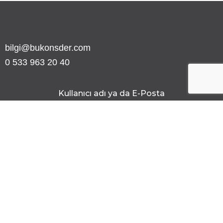
bilgi@bukonsder.com
0 533 963 20 40
Kullanıcı adı ya da E-Posta
Şifre
Şifreyi göster
Beni Hatırla