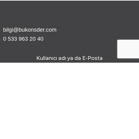
bilgi@bukonsder.com
0 533 963 20 40
Kullanıcı adı ya da E-Posta
Şifre
Şifreyi göster
Beni Hatırla