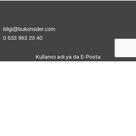
bilgi@bukonsder.com
0 533 963 20 40
Kullanıcı adı ya da E-Posta
Şifre
Şifreyi göster
Beni Hatırla